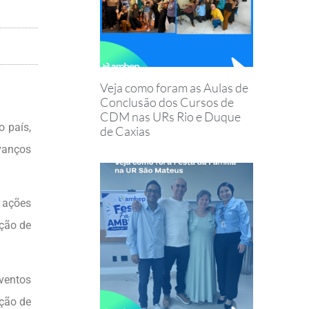
Veja como foram as Aulas de
Conclusão dos Cursos de
CDM nas URs Rio e Duque
 país,
de Caxias
vanços
s ações
ação de
ventos
ação de