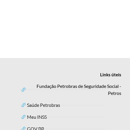
Links
úteis
Fundação Petrobras de Seguridade Social -
Petros
Saúde Petrobras
Meu INSS
GOV BR