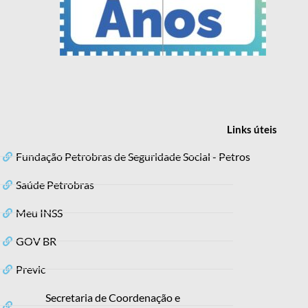
Links
úteis
Fundação Petrobras de Seguridade Social - Petros
Saúde Petrobras
Meu INSS
GOV BR
Previc
Secretaria de Coordenação e