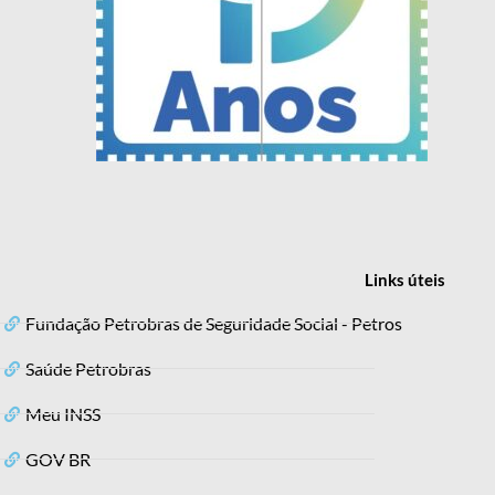
Links
úteis
Fundação Petrobras de Seguridade Social - Petros
Saúde Petrobras
Meu INSS
GOV BR