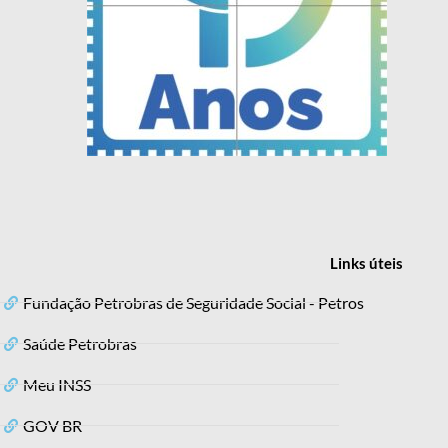
Links
úteis
Fundação Petrobras de Seguridade Social - Petros
Saúde Petrobras
Meu INSS
GOV BR