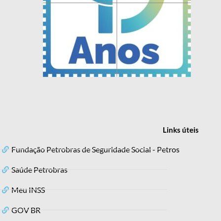
Links
úteis
Fundação Petrobras de Seguridade Social - Petros
Saúde Petrobras
Meu INSS
GOV BR