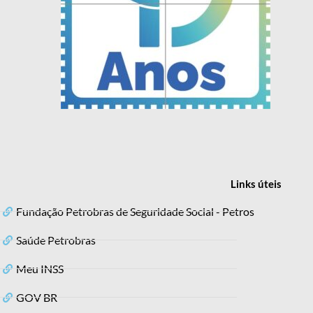
Links
úteis
Fundação Petrobras de Seguridade Social - Petros
Saúde Petrobras
Meu INSS
GOV BR