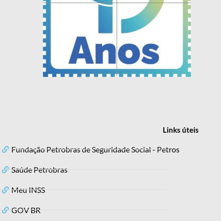
Links
úteis
Fundação Petrobras de Seguridade Social - Petros
Saúde Petrobras
Meu INSS
GOV BR