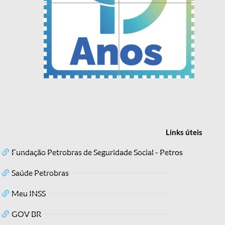
Links
úteis
Fundação Petrobras de Seguridade Social - Petros
Saúde Petrobras
Meu INSS
GOV BR