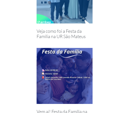
Veja como foi a Festa da
Família na UR São Mateus
Vem aí! Festa da Família na