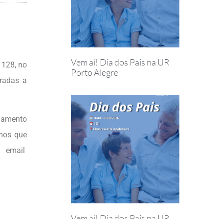
Vem aí! Dia dos Pais na UR
1128, no
Porto Alegre
bradas a
agamento
imos que
o email
Vem aí! Dia dos Pais na UR