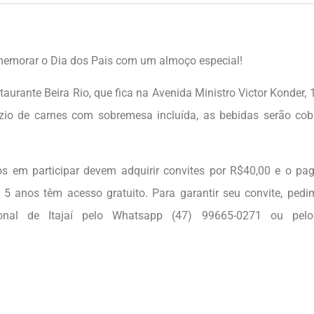
comemorar o Dia dos Pais com um almoço especial!
aurante Beira Rio, que fica na Avenida Ministro Victor Konder, 
ízio de carnes com sobremesa incluída, as bebidas serão co
os em participar devem adquirir convites por R$40,00 e o p
té 5 anos têm acesso gratuito. Para garantir seu convite, ped
nal de Itajaí pelo Whatsapp (47) 99665-0271 ou pel