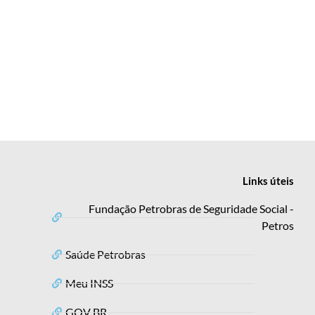
Links
úteis
Fundação Petrobras de Seguridade Social -
Petros
Saúde Petrobras
Meu INSS
GOV BR