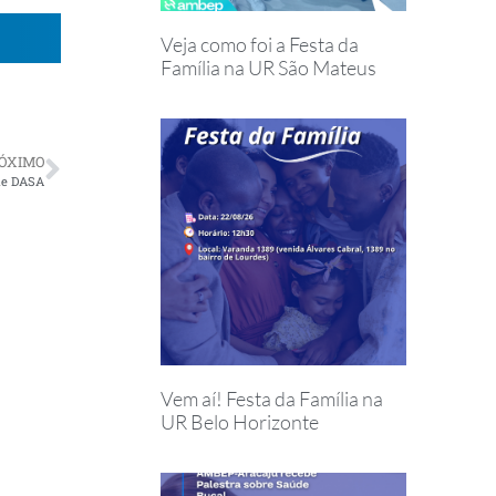
Veja como foi a Festa da
Família na UR São Mateus
ÓXIMO
de DASA
Vem aí! Festa da Família na
UR Belo Horizonte