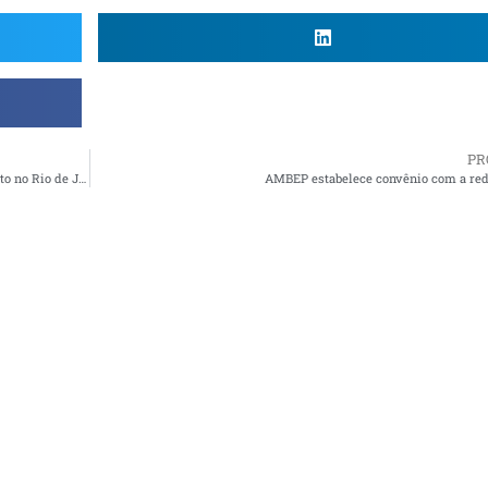
PR
Ato em defesa dos participantes da Petros: Adiado Movimento no Rio de Janeiro
AMBEP estabelece convênio com a re