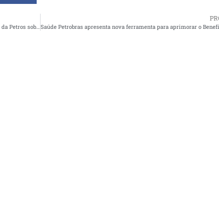
PR
21ª Nota do Fórum em Defesa dos Participantes e Assistidos da Petros sobre os Equacionamentos dos Planos Petros do Sistema Petrobrás