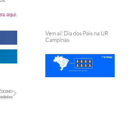
os.
gra aqui.
Vem aí! Dia dos Pais na UR
Campinas
ÓXIMO
eembolso