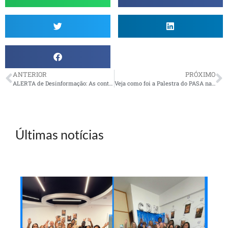
ANTERIOR
PRÓXIMO
ALERTA de Desinformação: As contas da AMBEP estão negativas?
Veja como foi a Palestra do PASA na AMBEP-Aracaju
Últimas notícias