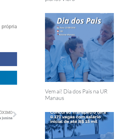
própria
Vem aí! Dia dos Pais na UR
Manaus
ÓXIMO
a junina