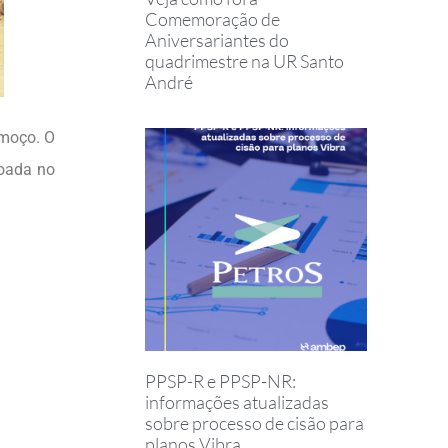
Comemoração de
Aniversariantes do
quadrimestre na UR Santo
André
lmoço. O
joada no
PPSP-R e PPSP-NR:
informações atualizadas
sobre processo de cisão para
planos Vibra