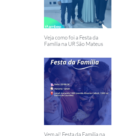
Veja como foi a Festa da
Família na UR São Mateus
Vem aí! Festa da Família na