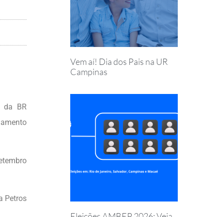
Vem aí! Dia dos Pais na UR
Campinas
e da BR
agamento
setembro
a Petros
Eleições AMBEP 2026: Veja