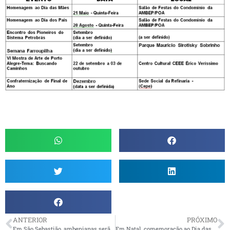
ANTERIOR
PRÓXIMO
Em São Sebastião, ambepianas serão homenageadas no Hotel Porto Grande, dia 21/5
Em Natal, comemoração ao Dia das Mães será na Churrascaria Sal e Brasa