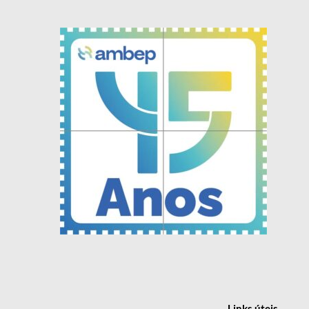
Links
úteis