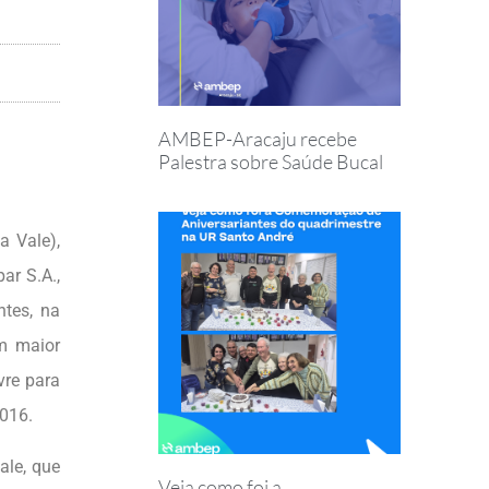
AMBEP-Aracaju recebe
Palestra sobre Saúde Bucal
a Vale),
par S.A.,
ntes, na
em maior
vre para
2016.
ale, que
Veja como foi a