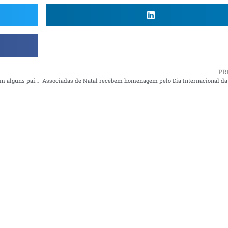
PR
Pesquisa indica que expectativa de vida chegará a 90 anos em alguns países