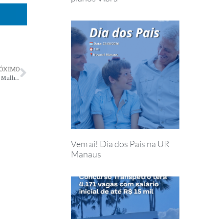
ÓXIMO
Associadas de Natal recebem homenagem pelo Dia Internacional da Mulher
Vem aí! Dia dos Pais na UR
Manaus