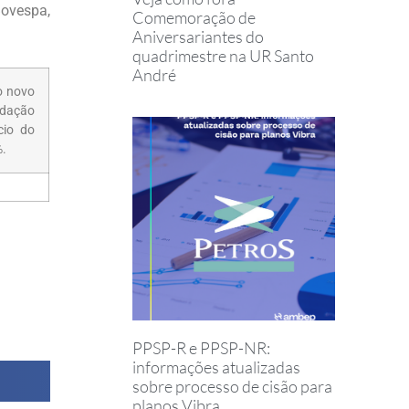
Bovespa,
Comemoração de
Aniversariantes do
quadrimestre na UR Santo
André
 o novo
undação
cio do
%.
PPSP-R e PPSP-NR:
informações atualizadas
sobre processo de cisão para
planos Vibra