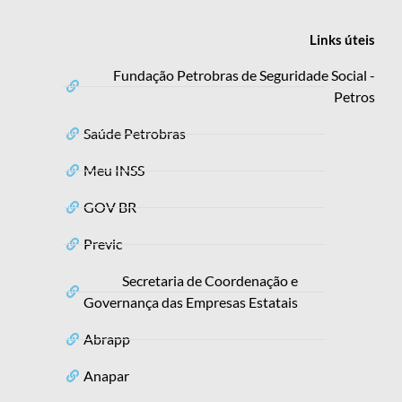
Links
úteis
Fundação Petrobras de Seguridade Social -
Petros
Saúde Petrobras
Meu INSS
GOV BR
Previc
Secretaria de Coordenação e
Governança das Empresas Estatais
Abrapp
Anapar