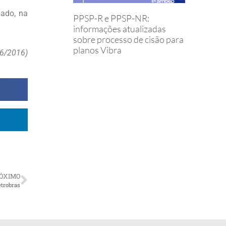
nado, na
PPSP-R e PPSP-NR:
informações atualizadas
sobre processo de cisão para
planos Vibra
06/2016)
ÓXIMO
etrobras