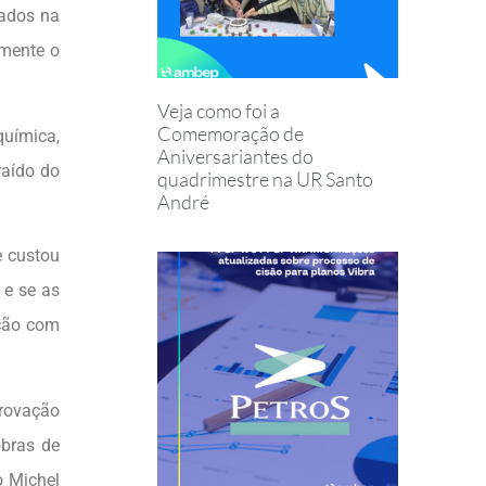
tados na
amente o
Veja como foi a
Comemoração de
química,
Aniversariantes do
raído do
quadrimestre na UR Santo
André
e custou
 e se as
ação com
provação
obras de
o Michel