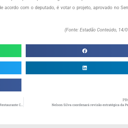
de acordo com o deputado, é votar o projeto, aprovado no Se
(Fonte: Estadão Conteúdo, 14/
PR
Em Cabedelo (PB), Mães Ambepianas são homenageadas no Restaurante Coelho’s
Nelson Silva coordenará revisão estratégica da P