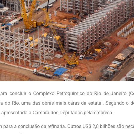
para concluir o Complexo Petroquímico do Rio de Janeiro (C
ana do Rio, uma das obras mais caras da estatal. Segundo o 
oi apresentada à Câmara dos Deputados pela empresa.
iam para a conclusão da refinaria. Outros US$ 2,8 bilhões são nec