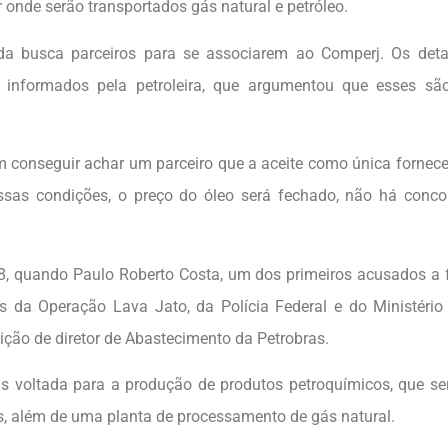
r onde serão transportados gás natural e petróleo.
da busca parceiros para se associarem ao Comperj. Os deta
 informados pela petroleira, que argumentou que esses sã
em conseguir achar um parceiro que a aceite como única fornec
ssas condições, o preço do óleo será fechado, não há concor
8, quando Paulo Roberto Costa, um dos primeiros acusados a
 da Operação Lava Jato, da Polícia Federal e do Ministério
sição de diretor de Abastecimento da Petrobras.
las voltada para a produção de produtos petroquímicos, que s
s, além de uma planta de processamento de gás natural.