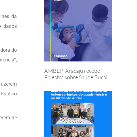
lhes da
o dados
edora do
rência”,
AMBEP-Aracaju recebe
Palestra sobre Saúde Bucal
 fazerem
 Público
ervem de