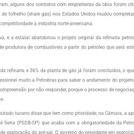
iram, alguns dos contratos com empreiteiras da obra foram ci
s de folhelho (shale gas) nos Estados Unidos mudou complet
ompetitividade à indústria norte-americana.
ua, e a estatal abandonou o projeto original da refinaria petro
produtora de combustíveis a partir do petróleo que será ext
da refinaria e 36% da planta de gás já foram concluídos, o qu
ressionei muito a Petrobras para saber o andamento do projeto
compreensão por não responder, porque o processo de negoci
e.
utado tucano disse que tem como prioridade, na Câmara, a a
sé Serra (PSDB-SP) que acaba com a obrigatoriedade da Petr
de exploração do pré-sal. O governo do presidente em exercíci