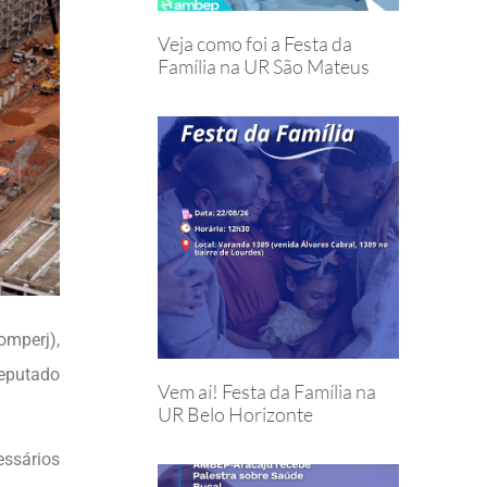
Veja como foi a Festa da
Família na UR São Mateus
omperj),
deputado
Vem aí! Festa da Família na
UR Belo Horizonte
essários