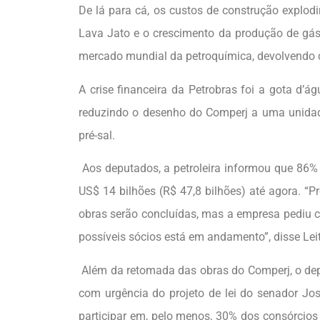
De lá para cá, os custos de construção explod
Lava Jato e o crescimento da produção de gá
mercado mundial da petroquímica, devolvendo c
A crise financeira da Petrobras foi a gota d’ág
reduzindo o desenho do Comperj a uma unidade 
pré-sal.
Aos deputados, a petroleira informou que 86% 
US$ 14 bilhões (R$ 47,8 bilhões) até agora. “P
obras serão concluídas, mas a empresa pediu 
possíveis sócios está em andamento”, disse Leit
Além da retomada das obras do Comperj, o dep
com urgência do projeto de lei do senador Jo
participar em, pelo menos, 30% dos consórcios 