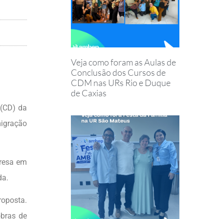
Veja como foram as Aulas de
Conclusão dos Cursos de
CDM nas URs Rio e Duque
de Caxias
 (CD) da
igração
presa em
da.
roposta.
obras de