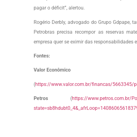
pagar o déficit”, alertou.
Rogério Derbly, advogado do Grupo Gdpape, ta
Petrobras precisa recompor as reservas mate
empresa quer se eximir das responsabilidades 
Fontes:
Valor Econômico
(
https://www.valor.com.br/financas/5663345/pe
Petros
(
https://www.petros.com.br/P
state=sb8hdubt0_4&_afrLoop=1408606561837