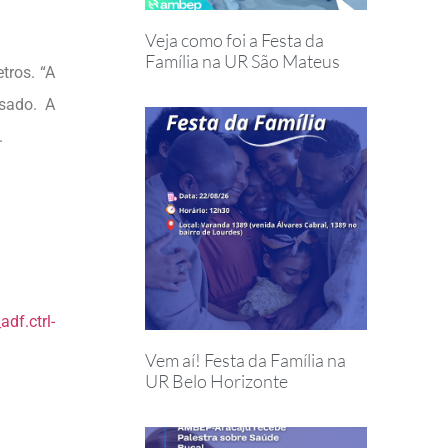
Veja como foi a Festa da
Família na UR São Mateus
tros. “A
ssado. A
.
df.ctrl-
Vem aí! Festa da Família na
UR Belo Horizonte