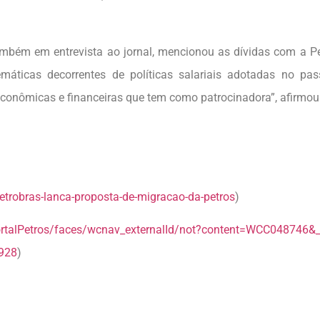
mbém em entrevista ao jornal, mencionou as dívidas com a Pe
máticas decorrentes de políticas salariais adotadas no pa
econômicas e financeiras que tem como patrocinadora”, afirmou
trobras-lanca-proposta-de-migracao-da-petros
)
ortalPetros/faces/wcnav_externalId/not?content=WCC048746&_a
928
)