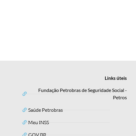
Links
úteis
Fundação Petrobras de Seguridade Social -
Petros
Saúde Petrobras
Meu INSS
GOV BR