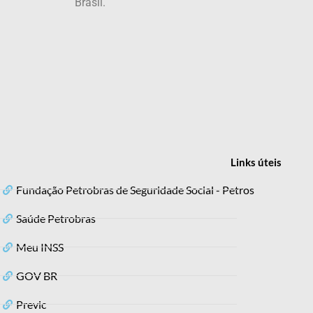
Brasil.
Links
úteis
Fundação Petrobras de Seguridade Social - Petros
Saúde Petrobras
Meu INSS
GOV BR
Previc