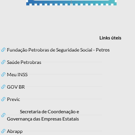
Links
úteis
Fundação Petrobras de Seguridade Social - Petros
Saúde Petrobras
Meu INSS
GOV BR
Previc
Secretaria de Coordenação e
Governança das Empresas Estatais
Abrapp