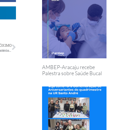
ÓXIMO
AMBEP apoia as 10 medidas contra a corrupção propostas pelo Ministério Público
AMBEP-Aracaju recebe
Palestra sobre Saúde Bucal