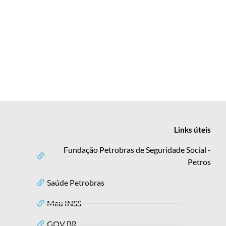
Links
úteis
Fundação Petrobras de Seguridade Social -
Petros
Saúde Petrobras
Meu INSS
GOV BR