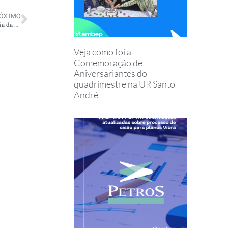
ÓXIMO
Dilma e Graça Foster acertam cronograma de saída de toda a diretoria da Petrobras
Veja como foi a
Comemoração de
Aniversariantes do
quadrimestre na UR Santo
André