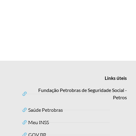
Links
úteis
Fundação Petrobras de Seguridade Social -
Petros
Saúde Petrobras
Meu INSS
GOV BR