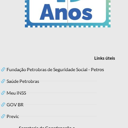
Links
úteis
Fundação Petrobras de Seguridade Social - Petros
Saúde Petrobras
Meu INSS
GOV BR
Previc
Secretaria de Coordenação e