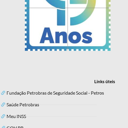
Links
úteis
Fundação Petrobras de Seguridade Social - Petros
Saúde Petrobras
Meu INSS
GOV BR