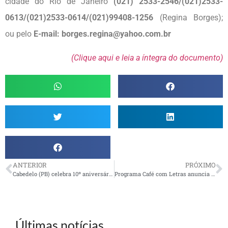
cidade do Rio de Janeiro
(021) 2533-2546/(021)2533-
0613/(021)2533-0614/(021)99408-1256
(Regina Borges);
ou pelo
E-mail: borges.regina@yahoo.com.br
(Clique aqui e leia a íntegra do documento)
ANTERIOR
PRÓXIMO
Cabedelo (PB) celebra 10º aniversário com festa glamourosa no Restaurante Coelho’s
Programa Café com Letras anuncia atividades para agosto e setembro
Últimas notícias