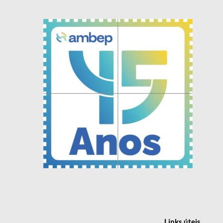
Links
úteis