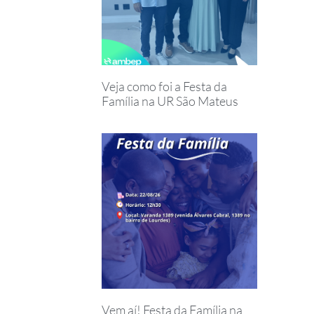
Veja como foi a Festa da
Família na UR São Mateus
Vem aí! Festa da Família na