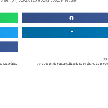
ones: (31) 3292.8225 e 3292.5682. Prestigie.
PR
as Araucárias
ANS suspende comercialização de 65 planos de 16 ope