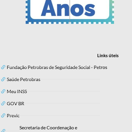
Links
úteis
Fundação Petrobras de Seguridade Social - Petros
Saúde Petrobras
Meu INSS
GOV BR
Previc
Secretaria de Coordenação e