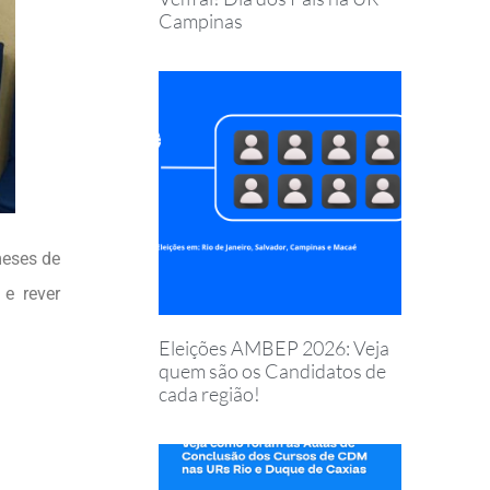
Campinas
meses de
e rever
Eleições AMBEP 2026: Veja
quem são os Candidatos de
cada região!