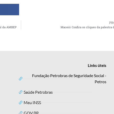
PR
nal da AMBEP
Maceió: Confira os cliques da palestra
Links
úteis
Fundação Petrobras de Seguridade Social -
Petros
Saúde Petrobras
Meu INSS
GOV BR