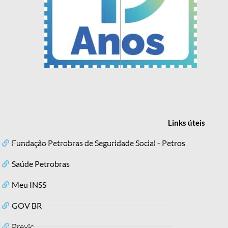
Links
úteis
Fundação Petrobras de Seguridade Social - Petros
Saúde Petrobras
Meu INSS
GOV BR
Previc