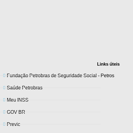
Links
úteis
Fundação Petrobras de Seguridade Social - Petros
Saúde Petrobras
Meu INSS
GOV BR
Previc