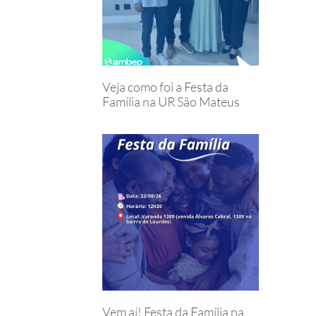
Veja como foi a Festa da
Família na UR São Mateus
Vem aí! Festa da Família na