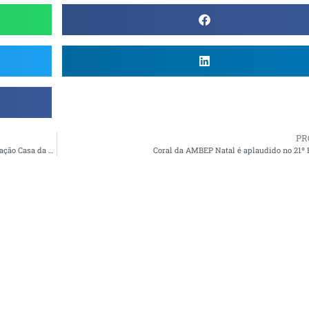
PR
AMBEP Santos anuncia Festa de Confraternização na Associação Casa da Criança
Coral da AMBEP Natal é aplaudido no 21º