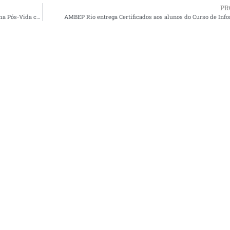
PR
Inscrição: Inclusão ou renovação de beneficiários do Programa Pós-Vida começará em 15/08/2016
AMBEP Rio entrega Certificados aos alunos do Curso de Inf