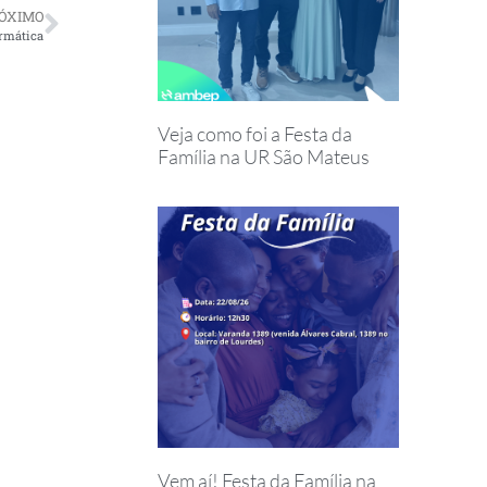
ÓXIMO
ormática
Veja como foi a Festa da
Família na UR São Mateus
Vem aí! Festa da Família na