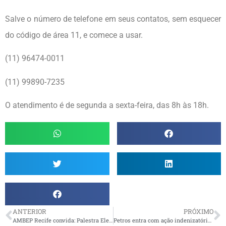
Salve o número de telefone em seus contatos, sem esquecer
do código de área 11, e comece a usar.
(11) 96474-0011
(11) 99890-7235
O atendimento é de segunda a sexta-feira, das 8h às 18h.
ANTERIOR
PRÓXIMO
AMBEP Recife convida: Palestra Eleições Petros 2019 com nossos candidatos
Petros entra com ação indenizatória contra ex-Dirigentes e ex-Conselheiros