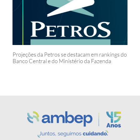
Projeções da Petros se destacam em rankings do
Banco Central e do Ministério da Fazenda