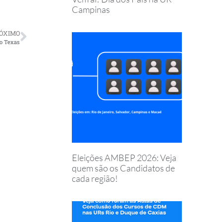
Campinas
ÓXIMO
no Texas
Eleições AMBEP 2026: Veja
quem são os Candidatos de
cada região!