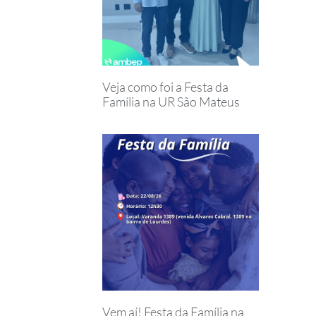
Veja como foi a Festa da
Família na UR São Mateus
Vem aí! Festa da Família na