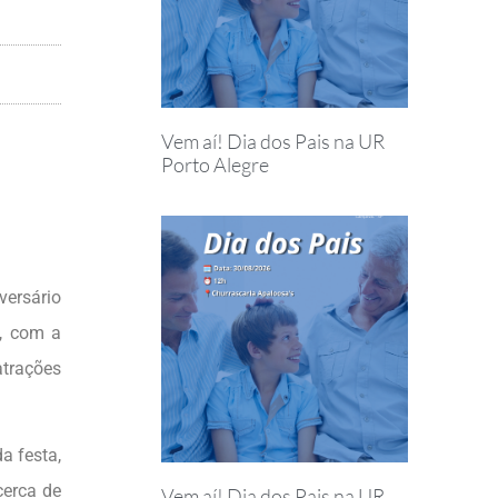
Vem aí! Dia dos Pais na UR
Porto Alegre
ersário
e, com a
atrações
a festa,
cerca de
Vem aí! Dia dos Pais na UR