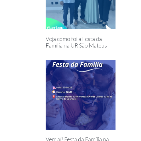
Veja como foi a Festa da
Família na UR São Mateus
Vem aí! Festa da Família na