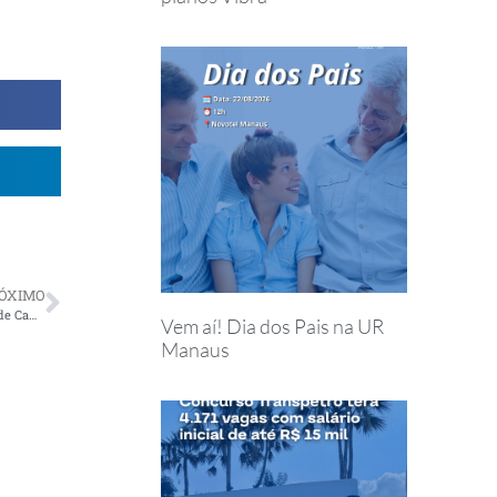
ÓXIMO
Diretoria da AMBEP responde aos questionamentos dos associados de Campinas
Vem aí! Dia dos Pais na UR
Manaus