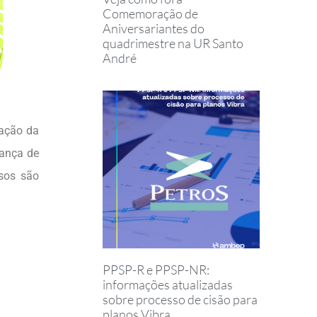
Comemoração de
Aniversariantes do
quadrimestre na UR Santo
André
zação da
iança de
sos são
PPSP-R e PPSP-NR:
informações atualizadas
sobre processo de cisão para
planos Vibra