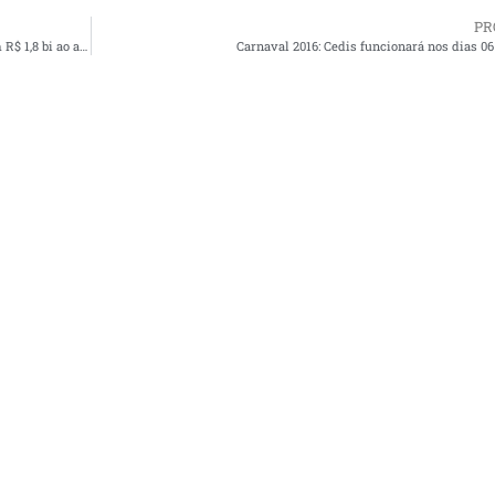
PR
Petrobras revê gestão e governança e prevê cortar custos em R$ 1,8 bi ao ano
Carnaval 2016: Cedis funcionará nos dias 06