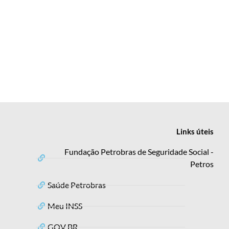
Links
úteis
Fundação Petrobras de Seguridade Social -
Petros
Saúde Petrobras
Meu INSS
GOV BR