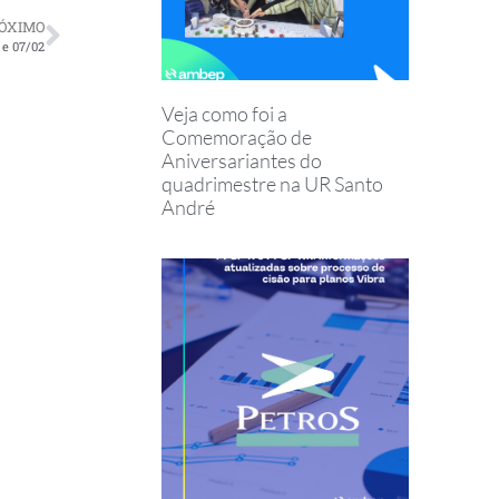
ÓXIMO
 e 07/02
Veja como foi a
Comemoração de
Aniversariantes do
quadrimestre na UR Santo
André