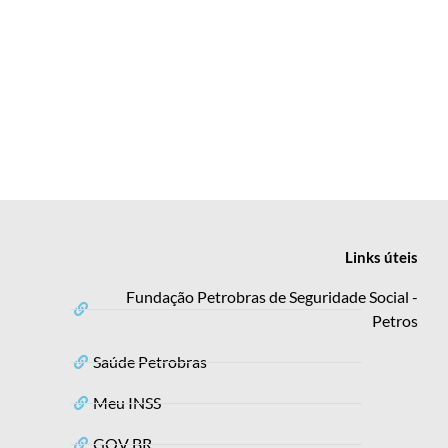
Links
úteis
Fundação Petrobras de Seguridade Social -
Petros
Saúde Petrobras
Meu INSS
GOV BR