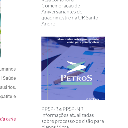
Comemoração de
Aniversariantes do
quadrimestre na UR Santo
André
 Humanos
al Saúde
uários,
patite e
PPSP-R e PPSP-NR:
informações atualizadas
 da carta
sobre processo de cisão para
planos Vibra